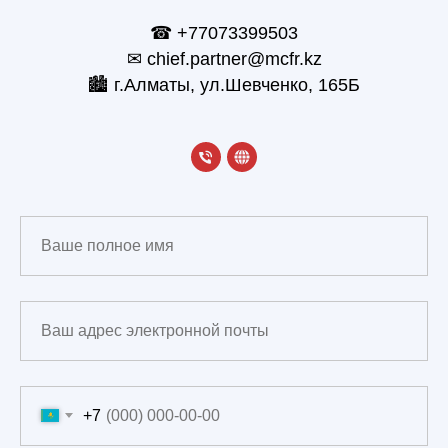
☎
+77073399503
✉ chief.partner@mcfr.kz
🏙 г.Алматы, ул.Шевченко, 165Б
+7