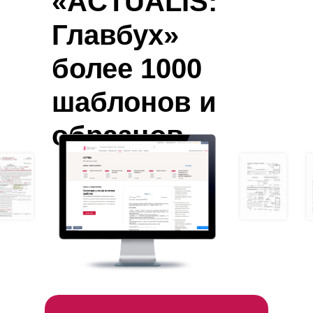
«ACTUALIS:
Главбух»
заботлив
более 1000
вы 
шаблонов и
демо-доступ 
образцов
после разговора с н