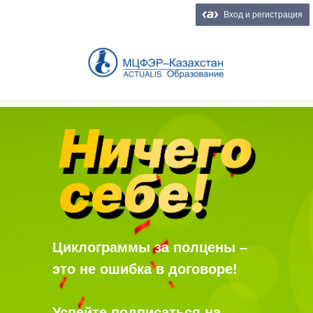
Вход и регистрация
Циклограммы за полцены –
это не ошибка в договоре!
Успейте подписаться на