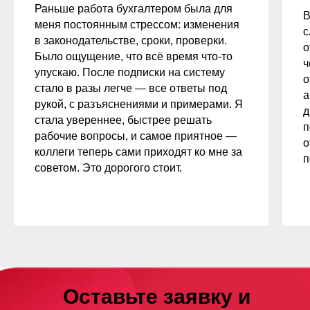
Раньше работа бухгалтером была для
В
меня постоянным стрессом: изменения
с
в законодательстве, сроки, проверки.
о
Было ощущение, что всё время что-то
ч
упускаю. После подписки на систему
о
стало в разы легче — все ответы под
а
рукой, с разъяснениями и примерами. Я
д
стала увереннее, быстрее решать
п
рабочие вопросы, и самое приятное —
о
коллеги теперь сами приходят ко мне за
п
советом. Это дорогого стоит.
Оставьте заявку и